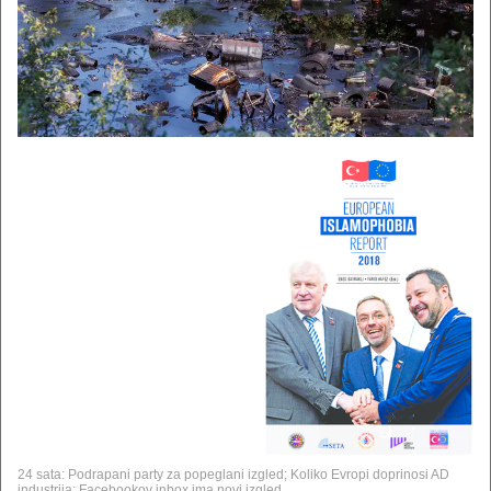
24 sata: Podrapani party za popeglani izgled; Koliko Evropi doprinosi AD
industrija; Facebookov inbox ima novi izgled...