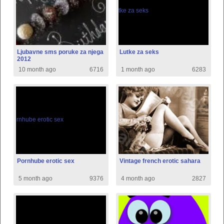
Ljubavne sms poruke za njega
Lutke za seks
2012
10 month ago
6716
1 month ago
6283
Pornhube erotic sex
Vintage french erotic sahara
5 month ago
9376
4 month ago
2827