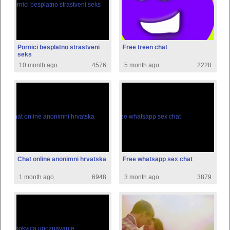
Pornici besplatno strastveni
Free treen chat
seks
10 month ago
4576
5 month ago
2228
Chat online anonimni hrvatska
Free whatsapp sex chat
1 month ago
6948
3 month ago
3879