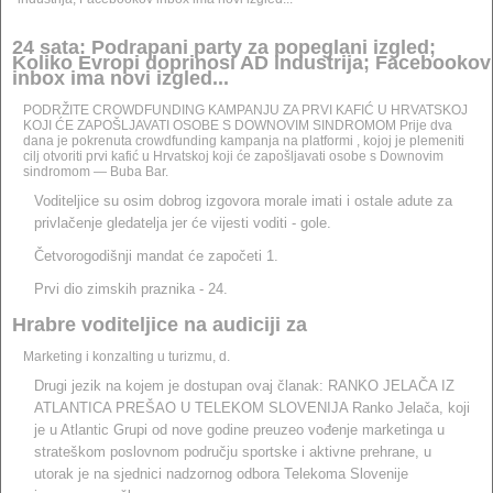
24 sata: Podrapani party za popeglani izgled;
Koliko Evropi doprinosi AD industrija; Facebookov
inbox ima novi izgled...
PODRŽITE CROWDFUNDING KAMPANJU ZA PRVI KAFIĆ U HRVATSKOJ
KOJI ĆE ZAPOŠLJAVATI OSOBE S DOWNOVIM SINDROMOM Prije dva
dana je pokrenuta crowdfunding kampanja na platformi , kojoj je plemeniti
cilj otvoriti prvi kafić u Hrvatskoj koji će zapošljavati osobe s Downovim
sindromom — Buba Bar.
Voditeljice su osim dobrog izgovora morale imati i ostale adute za
privlačenje gledatelja jer će vijesti voditi - gole.
Četvorogodišnji mandat će započeti 1.
Prvi dio zimskih praznika - 24.
Hrabre voditeljice na audiciji za
Marketing i konzalting u turizmu, d.
Drugi jezik na kojem je dostupan ovaj članak: RANKO JELAČA IZ
ATLANTICA PREŠAO U TELEKOM SLOVENIJA Ranko Jelača, koji
je u Atlantic Grupi od nove godine preuzeo vođenje marketinga u
strateškom poslovnom području sportske i aktivne prehrane, u
utorak je na sjednici nadzornog odbora Telekoma Slovenije