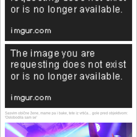
Sasvim obične žene, mame pa i bake, tete iz vrtića... gole pred objektivom:
'Oslobodila sam se'