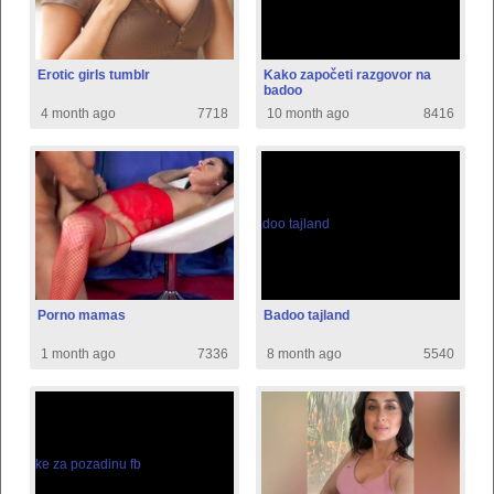
Erotic girls tumblr
Kako započeti razgovor na
badoo
4 month ago
7718
10 month ago
8416
Porno mamas
Badoo tajland
1 month ago
7336
8 month ago
5540