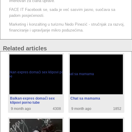
imenovan za člana uprave.
FACE IT Facebook se, sada je već sasvim jasno, suočava sa
padom posjećenosti.
Marketing i konzalting u turizmu Nedo Pinezić - stručnjak za razvoj,
financiranje i upravljanje mikro poduzećima.
Related articles
Balkan expres domaći sex
Chat sa mamama
klipovi porno tube
9 month ago
4308
9 month ago
1852