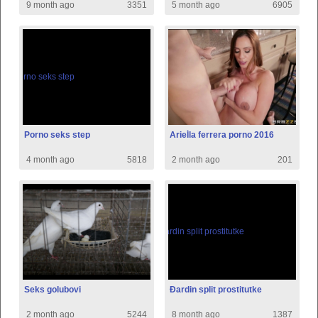
9 month ago
3351
5 month ago
6905
Porno seks step
Arieĺla ferrera porno 2016
4 month ago
5818
2 month ago
201
Seks golubovi
Đardin split prostitutke
2 month ago
5244
8 month ago
1387