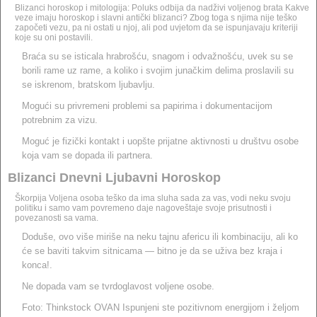
Blizanci horoskop i mitologija: Poluks odbija da nadživi voljenog brata Kakve
veze imaju horoskop i slavni antički blizanci? Zbog toga s njima nije teško
započeti vezu, pa ni ostati u njoj, ali pod uvjetom da se ispunjavaju kriteriji
koje su oni postavili.
Braća su se isticala hrabrošću, snagom i odvažnošću, uvek su se
borili rame uz rame, a koliko i svojim junačkim delima proslavili su
se iskrenom, bratskom ljubavlju.
Mogući su privremeni problemi sa papirima i dokumentacijom
potrebnim za vizu.
Moguć je fizički kontakt i uopšte prijatne aktivnosti u društvu osobe
koja vam se dopada ili partnera.
Blizanci Dnevni Ljubavni Horoskop
Škorpija Voljena osoba teško da ima sluha sada za vas, vodi neku svoju
politiku i samo vam povremeno daje nagoveštaje svoje prisutnosti i
povezanosti sa vama.
Doduše, ovo više miriše na neku tajnu afericu ili kombinaciju, ali ko
će se baviti takvim sitnicama — bitno je da se uživa bez kraja i
konca!.
Ne dopada vam se tvrdoglavost voljene osobe.
Foto: Thinkstock OVAN Ispunjeni ste pozitivnom energijom i željom