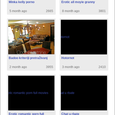
Minka kelly porno
Erotic all moyie granny
5 month ago
2665
8 month ago
3801
Badoo kriteriji pretraživanj
Hotornot
2 month ago
3955
3 month ago
2410
Erotic romantic porn full
Chat u rbate