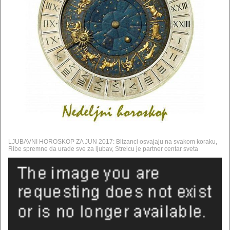
LJUBAVNI HOROSKOP ZA JUN 2017: Blizanci osvajaju na svakom koraku,
Ribe spremne da urade sve za ljubav, Strelcu je partner centar sveta