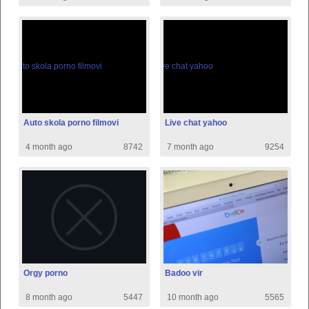
Auto skola porno filmovi
Live chat yahoo
4 month ago
8742
7 month ago
9254
Orgy porno
Badoo vir
8 month ago
5447
10 month ago
5565