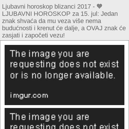
Ljubavni horoskop blizanci 2017 - 🧡
LJUBAVNI HOROSKOP za 15. jul: Jedan
znak shvaća da mu veza više nema
budućnosti i krenut će dalje, a OVAJ znak će
zasjati i započeti vezu!