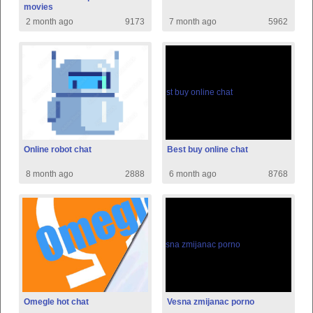
movies
2 month ago
9173
7 month ago
5962
Online robot chat
Best buy online chat
8 month ago
2888
6 month ago
8768
Omegle hot chat
Vesna zmijanac porno