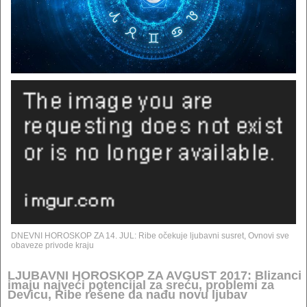
DNEVNI HOROSKOP ZA 14. JUL: Ribe očekuje ljubavni susret, Ovnovi sve
obaveze privode kraju
LJUBAVNI HOROSKOP ZA AVGUST 2017: Blizanci
imaju najveći potencijal za sreću, problemi za
Devicu, Ribe rešene da nađu novu ljubav